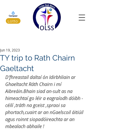
Lotto
Latest News
Jun 19, 2023
TY trip to Rath Chairn
Gaeltacht
D’fhreastail daltaí ón Idirbhliain ar 
Ghaeltacht Ráth Chairn i mí 
Aibreáin.Bhain siad an-sult as na 
himeachtaí go léir a eagraíodh dóibh -
céilí ,tráth na gceist ,spraoi sa 
phortach,cuairt ar an nGaelscoil áitiúil 
agus roinnt siopadóireachta ar an 
mbealach abhaile !